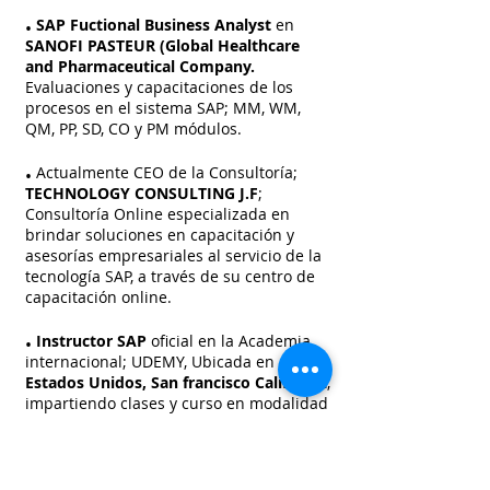
.
SAP Fuctional Business Analyst
en
SANOFI PASTEUR (Global Healthcare
and Pharmaceutical Company.
Evaluaciones y capacitaciones de los
procesos en el sistema SAP; MM, WM,
QM, PP, SD, CO y PM módulos.
.
Actualmente CEO de la Consultoría;
TECHNOLOGY CONSULTING J.F
;
C
onsultoría Online especializada en
brindar soluciones en capacitación y
asesorías empresariales al servicio de la
tecnología SAP, a través de su centro de
capacitación online.
.
Instructor SAP
oficial en la Academia
internacional; UDEMY, Ubicada en
Estados Unidos, San francisco California
,
impartiendo clases y curso en modalidad
ONLINE.
.
SUPER USER SAP
; Proyecto De
Implementación y Optimización
SAP.