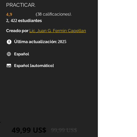
PRACTICAR.
calificaciones).
4,9
(38
estudiantes
2, 422
Creado por
Lic.
Juan G. Fermin Capellan
Última actualización:
2025
Español
Español [automático]
49,99 US$
99,99 US$